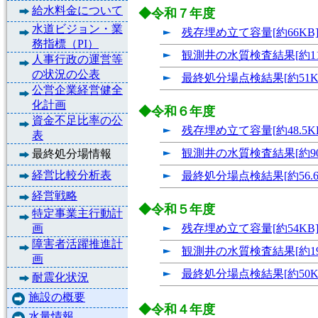
給水料金について
◆令和７年度
水道ビジョン・業
残存埋め立て容量[約66KB
務指標（PI）
観測井の水質検査結果[約11
人事行政の運営等
の状況の公表
最終処分場点検結果[約51K
公営企業経営健全
化計画
◆令和６年度
資金不足比率の公
残存埋め立て容量[約48.5K
表
観測井の水質検査結果[約90.
最終処分場情報
経営比較分析表
最終処分場点検結果[約56.6
経営戦略
◆令和５年度
特定事業主行動計
画
残存埋め立て容量[約54KB
障害者活躍推進計
観測井の水質検査結果[約19
画
最終処分場点検結果[約50K
耐震化状況
施設の概要
◆令和４年度
水量情報