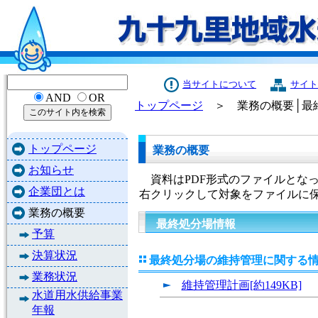
当サイトについて
サイト
AND
OR
トップページ
＞ 業務の概要│最
トップページ
業務の概要
お知らせ
資料はPDF形式のファイルとな
企業団とは
右クリックして対象をファイルに
業務の概要
最終処分場情報
予算
決算状況
最終処分場の維持管理に関する
業務状況
維持管理計画[約149KB]
水道用水供給事業
年報