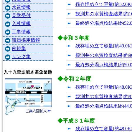
残存埋め立て容量[約52.0K
水質情報
観測井の水質検査結果[約16
見学受付
最終処分場点検結果[約52.0
入札情報
工事情報
◆令和３年度
職員採用情報
残存埋め立て容量[約49.0K
例規集
観測井の水質検査結果[約90.
リンク集
最終処分場点検結果[約50.0
◆令和２年度
残存埋め立て容量[約48.0K
観測井の水質検査結果[約91.
最終処分場点検結果[約44.0
◆平成３１年度
残存埋め立て容量[約48.0K