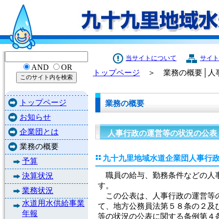
当サイトについて
サイト
AND
OR
トップページ
＞ 業務の概要│人
トップページ
業務の概要
お知らせ
企業団とは
人事行政の運営等の状況の公表
業務の概要
九十九里地域水道企業団人事行
予算
職員の給与、勤務条件などの人事
決算状況
す。
業務状況
この公表は、人事行政の運営等の
水道用水供給事業
て、地方公務員法第５８条の２及
年報
等の状況の公表に関する条例第４