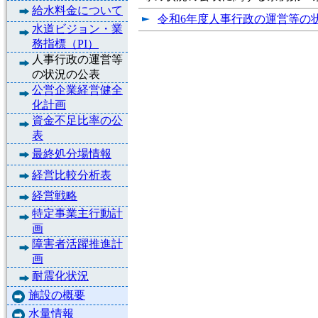
給水料金について
令和6年度人事行政の運営等の状況
水道ビジョン・業
務指標（PI）
人事行政の運営等
の状況の公表
公営企業経営健全
化計画
資金不足比率の公
表
最終処分場情報
経営比較分析表
経営戦略
特定事業主行動計
画
障害者活躍推進計
画
耐震化状況
施設の概要
水量情報