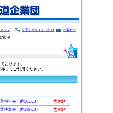
マップ
文字を大きくするには
お問合せ
算状況
っております。
保存してご利用ください。
報告書［約563KB］
決算書［約339KB］