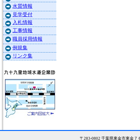
水質情報
見学受付
入札情報
工事情報
職員採用情報
例規集
リンク集
〒283-0802 千葉県東金市東金