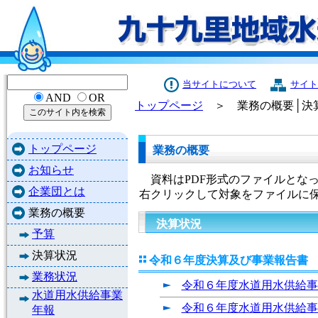
当サイトについて
サイト
AND
OR
トップページ
＞ 業務の概要│決
トップページ
業務の概要
お知らせ
資料はPDF形式のファイルとな
企業団とは
右クリックして対象をファイルに
業務の概要
決算状況
予算
決算状況
令和６年度決算及び事業報告書
業務状況
令和６年度水道用水供給事業
水道用水供給事業
令和６年度水道用水供給事業
年報