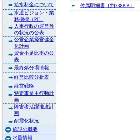
給水料金について
付属明細書［約338KB］
水道ビジョン・業
務指標（PI）
人事行政の運営等
の状況の公表
公営企業経営健全
化計画
資金不足比率の公
表
最終処分場情報
経営比較分析表
経営戦略
特定事業主行動計
画
障害者活躍推進計
画
耐震化状況
施設の概要
水量情報