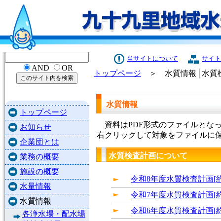
当サイトについて
サイト
AND
OR
トップページ
＞ 水質情報│水質
水質情報
トップページ
資料はPDF形式のファイルとな
お知らせ
右クリックして対象をファイルに
企業団とは
水質検査計画について
業務の概要
施設の概要
令和8年度水質検査計画[約8
水量情報
令和7年度水質検査計画[約9
水質情報
令和6年度水質検査計画[約2
各浄水場・配水場