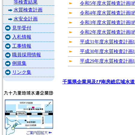
等検査結果
令和5年度水質検査計画[約7
水質検査計画
令和4年度水質検査計画[約7
水安全計画
令和3年度水質検査計画[約8
見学受付
令和2年度水質検査計画[約1
入札情報
平成31年度水質検査計画[約
工事情報
平成30年度水質検査計画[約
職員採用情報
平成29年度水質検査計画[約
例規集
リンク集
千葉県企業局及び南房総広域水道