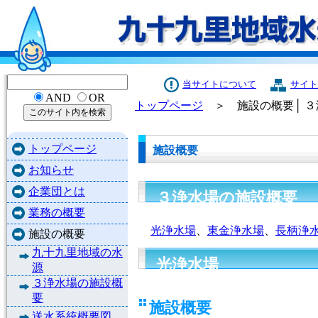
当サイトについて
サイト
AND
OR
トップページ
＞ 施設の概要│ ３
トップページ
施設概要
お知らせ
企業団とは
３浄水場の施設概要
業務の概要
光浄水場
、
東金浄水場
、
長柄浄
施設の概要
九十九里地域の水
光浄水場
源
３浄水場の施設概
要
施設概要
送水系統概要図