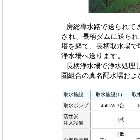
房総導水路で送られて
され、長柄ダムに送られ
塔を経て、長柄取水場で
浄水場へ送ります。
長柄浄水場で浄水処理
圏組合の真名配水場およ
取水施設
取水施設(
)
取
取水ポンプ
460kW 3台
活性炭
1式
注入設備
（低