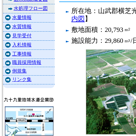
水処理フロー図
所在地：山武郡横芝
水量情報
内図
】
水質情報
敷地面積：20,793
見学受付
施設能力：29,860
/
入札情報
工事情報
職員採用情報
例規集
リンク集