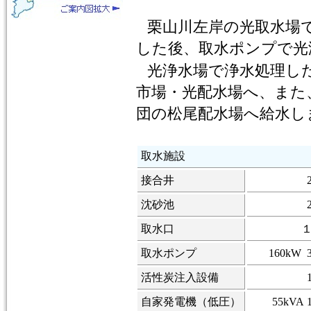
栗山川左岸の光取水場
した後、取水ポンプで光
光浄水場で浄水処理し
市場・光配水場へ、また
団の松尾配水場へ給水し
取水施設
接合井
沈砂池
取水口
取水ポンプ
160kW 
活性炭注入設備
自家発電機（低圧）
55kVA 