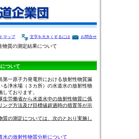
トマップ
文字を大きくするには
お問合せ
物質の測定結果について
果について
島第一原子力発電所における放射性物質漏
いる浄水場（３カ所）の水道水の放射性物
施しております。
厚生労働省から水道水中の放射性物質に係
リング方法及び目標値超過時の措置等が示
物質の測定については、次のとおり実施し
水道水の放射性物質分析について