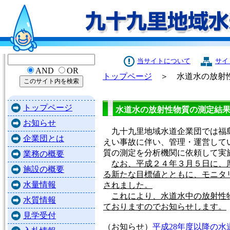
当サイトについて
サイ
AND
OR
トップページ
＞ 水道水の放射性
トップページ
水道水の放射性物質の測定結
お知らせ
九十九里地域水道企業団では福
企業団とは
えい事故に伴い、管理・運営して
質の測定を分析機関に依頼して実
業務の概要
なお、平成２４年３月５日に、
施設の概要
る新たな目標値とともに、モニタ
水量情報
されました。
これにより、水道水中の放射性
水質情報
ておりますのでお知らせします。
見学受付
（お知らせ）
平成28年度以降の